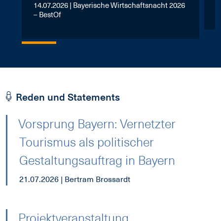
14.07.2026 | Bayerische Wirtschaftsnacht 2026
1
– BestOf
Reden und Statements
Vorsprung Bayern: Vernetzter
Tourismus als politischer
Gestaltungsauftrag in Bayern
21.07.2026 | Bertram Brossardt
Projektveranstaltung