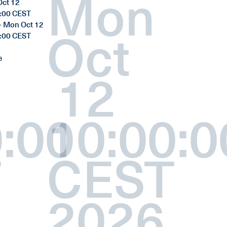
Mon
ct 12
:00 CEST
- Mon Oct 12
Oct
:00 CEST
e
12
:00
10:00:0
T
CEST
2026