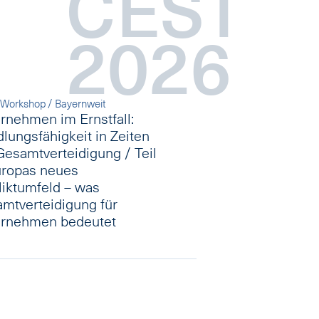
T
CEST
2026
eWorkshop / Bayernweit
rnehmen im Ernstfall:
lungsfähigkeit in Zeiten
Gesamtverteidigung / Teil
uropas neues
liktumfeld – was
mtverteidigung für
rnehmen bedeutet