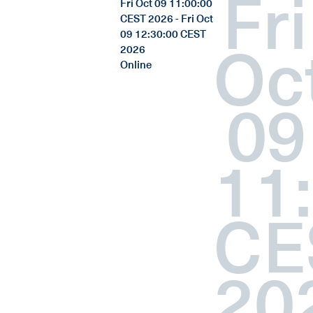
Fri
Fri Oct 09 11:00:00
CEST 2026 - Fri Oct
09 12:30:00 CEST
Oc
2026
Online
09
11
CE
20