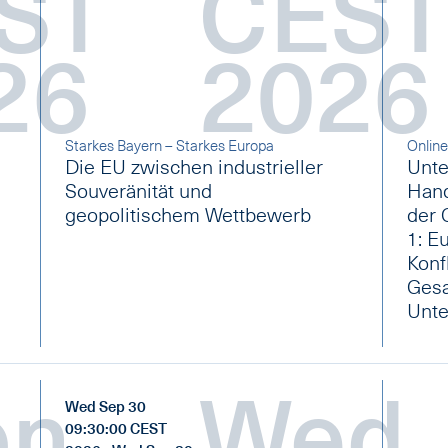
ST
CES
26
2026
Starkes Bayern – Starkes Europa
Onlin
Die EU zwischen industrieller
Unte
Souveränität und
Hand
geopolitischem Wettbewerb
der 
1: E
Konf
Gesa
Unte
on
Wed
Wed Sep 30
09:30:00 CEST