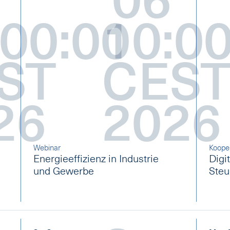
:00:00
10:00
ST
CES
26
2026
Webinar
Koope
Energieeffizienz in Industrie
Digi
und Gewerbe
Ste