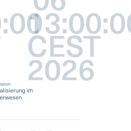
:00
13:00:0
T
CEST
2026
ration
talisierung im
uerwesen