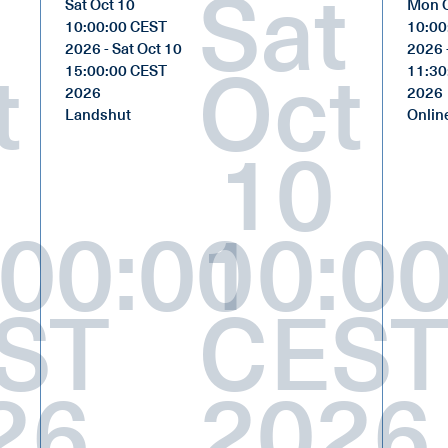
Sat
Sat Oct 10
Mon O
10:00:00 CEST
10:00
2026 - Sat Oct 10
2026 
t
Oct
15:00:00 CEST
11:30
2026
2026
Landshut
Onlin
10
:00:00
10:00
ST
CES
26
2026