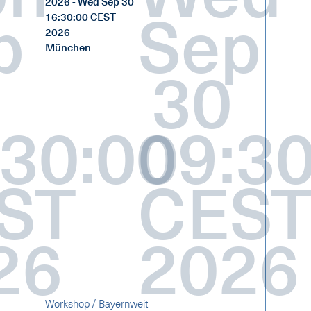
2026 - Wed Sep 30
p
Sep
16:30:00 CEST
2026
München
30
:30:00
09:30
ST
CES
26
2026
Workshop / Bayernweit