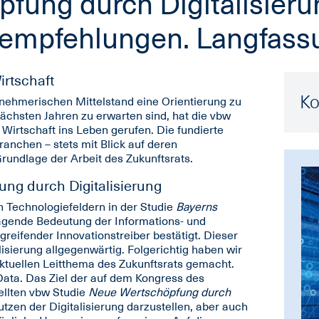
fung durch Digitalisieru
empfehlungen. Langfass
irtschaft
Ko
nehmerischen Mittelstand eine Orientierung zu
ächsten Jahren zu erwarten sind, hat die vbw
Wirtschaft ins Leben gerufen. Die fundierte
anchen – stets mit Blick auf deren
Grundlage der Arbeit des Zukunftsrats.
ng durch Digitalisierung
 Technologiefeldern in der Studie
Bayerns
agende Bedeutung der Informations- und
eifender Innovationstreiber bestätigt. Dieser
isierung allgegenwärtig. Folgerichtig haben wir
aktuellen Leitthema des Zukunftsrats gemacht.
ata. Das Ziel der auf dem Kongress des
ellten vbw Studie
Neue Wertschöpfung durch
utzen der Digitalisierung darzustellen, aber auch