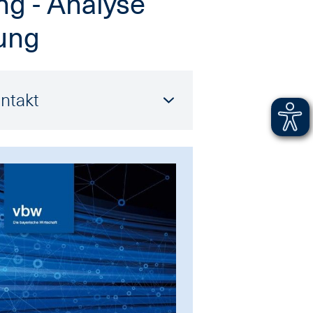
ng - Analyse
ung
ntakt