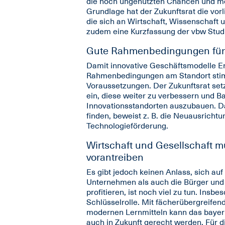
die noch ungenutzten Chancen und m
Grundlage hat der Zukunftsrat die vo
die sich an Wirtschaft, Wissenschaft un
zudem eine Kurzfassung der vbw Studi
Gute Rahmenbedingungen für 
Damit innovative Geschäftsmodelle E
Rahmenbedingungen am Standort stimm
Voraussetzungen. Der Zukunftsrat set
ein, diese weiter zu verbessern und B
Innovationsstandorten auszubauen. D
finden, beweist z. B. die Neuausricht
Technologieförderung.
Wirtschaft und Gesellschaft mü
vorantreiben
Es gibt jedoch keinen Anlass, sich au
Unternehmen als auch die Bürger und d
profitieren, ist noch viel zu tun. Insb
Schlüsselrolle. Mit fächerübergreife
modernen Lernmitteln kann das baye
auch in Zukunft gerecht werden. Für d