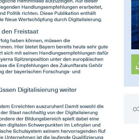
ögliche Hemmnisse aufzuzeigen. Auf dieser
rliegenden Handlungsempfehlungen erarbeitet,
d Politik richten. Diese Publikation enthält
e Neue Wertschöpfung durch Digitalisierung.
den Freistaat
rfolg haben können, müssen die
en. Hier bietet Bayern bereits heute sehr gute
zt sich mit seinen Handlungsempfehlungen dafür
ayerns Spitzenposition unter den europäischen
ass die Empfehlungen des Zukunftsrats Gehör
ung der bayerischen Forschungs- und
ssen Digitalisierung weiter
f dem Erreichten auszuruhen! Damit sowohl die
er Staat nachhaltig von der Digitalisierung
esondere der Bildungsbereich spielt dabei eine
nden digitalen Schwerpunkten im Lehrplan und
rische Schulsystem seinem hervorragenden Ruf
ie Unternehmen ist die laufende Qualifizierung