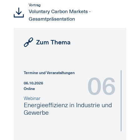
Vortrag
Voluntary Carbon Markets -
Gesamtpräsentation
Zum Thema
Termine und Veranstaltungen
06
Ter
06.10.2026
20.
Online
Onli
Webinar
Web
Energieeffizienz in Industrie und
CB
Gewerbe
Ze
de