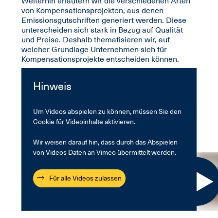
Weiterhin erläutern wir die verschiedenen Arten
von Kompensationsprojekten, aus denen
Emissionsgutschriften generiert werden. Diese
unterscheiden sich stark in Bezug auf Qualität
und Preise. Deshalb thematisieren wir, auf
welcher Grundlage Unternehmen sich für
Kompensationsprojekte entscheiden können.
Die gehaltenen Vorträge finden Sie im Download-
Hinweis
Bereich.
Um Videos abspielen zu können, müssen Sie den
Cookie für Videoinhalte aktivieren.
Wir weisen darauf hin, dass durch das Abspielen
von Videos Daten an Vimeo übermittelt werden.
Für alle Videos zulassen