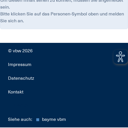
Um diesen Inhalt sehen zu können, müssen Sie angemeldet
sein.
Bitte klicken Sie auf das Personen-Symbol oben und melden
Sie sich an.
© vbw 2026
Impressum
Datenschutz
Kontakt
11425692
Siehe auch:
bayme vbm