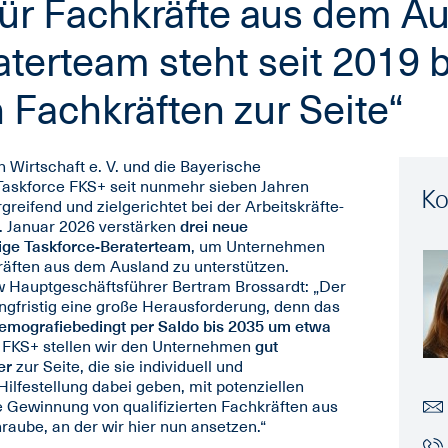
für Fachkräfte aus dem Au
aterteam steht seit 2019 b
Fachkräften zur Seite“
 Wirtschaft e. V. und die Bayerische
 Taskforce FKS+ seit nunmehr sieben Jahren
Ko
reifend und zielgerichtet bei der Arbeitskräfte-
. Januar 2026 verstärken
drei neue
ige Taskforce-Beraterteam
, um Unternehmen
räften aus dem Ausland zu unterstützen.
w Hauptgeschäftsführer Bertram Brossardt: „Der
angfristig eine große Herausforderung, denn das
demografiebedingt per Saldo bis 2035 um etwa
e FKS+ stellen wir den Unternehmen
gut
er
zur Seite, die sie individuell und
Hilfestellung dabei geben, mit potenziellen
 Gewinnung von qualifizierten Fachkräften aus
raube, an der wir hier nun ansetzen.“