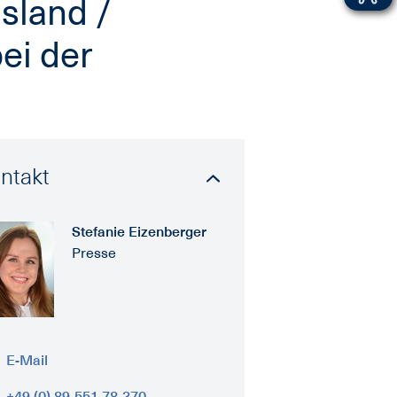
sland /
ei der
ntakt
Stefanie Eizenberger
Presse
E-Mail
+49 (0) 89-551 78-370