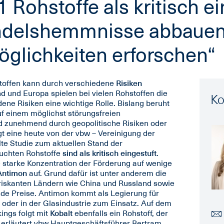
 Rohstoffe als kritisch ei
andelshemmnisse abbaue
öglichkeiten erforschen“
stoffen kann durch verschiedene
Risiken
d und Europa spielen bei vielen Rohstoffen die
Ko
ne Risiken eine wichtige Rolle. Bislang beruht
f einem möglichst störungsfreien
rd zunehmend durch geopolitische Risiken oder
igt eine heute von der vbw – Vereinigung der
lte Studie zum aktuellen Stand der
uchten Rohstoffe
sind als kritisch eingestuft
.
e starke Konzentration der Förderung auf wenige
Antimon
auf. Grund dafür ist unter anderem die
 riskanten Ländern wie China und Russland sowie
nde Preise. Antimon kommt als Legierung für
e oder in der Glasindustrie zum Einsatz. Auf dem
ings folgt mit
Kobalt
ebenfalls ein Rohstoff, der
t“, erläutert vbw Hauptgeschäftsführer Bertram