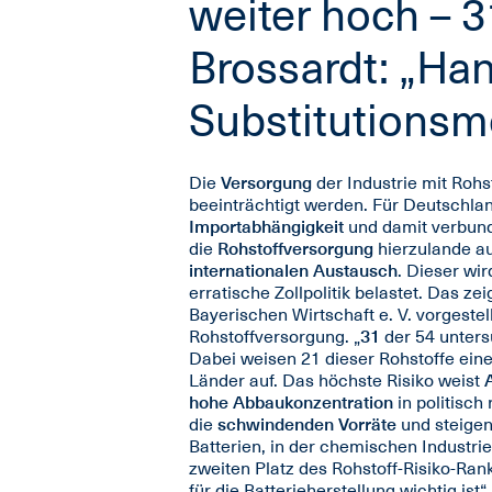
weiter hoch – 31
Brossardt: „H
Substitutionsm
Die
Versorgung
der Industrie mit Roh
beeinträchtigt werden. Für Deutschlan
Importabhängigkeit
und damit verbunde
die
Rohstoffversorgung
hierzulande au
internationalen Austausch
. Dieser wi
erratische Zollpolitik belastet. Das ze
Bayerischen Wirtschaft e. V. vorgestel
Rohstoffversorgung. „
31
der 54 unters
Dabei weisen 21 dieser Rohstoffe ein
Länder auf. Das höchste Risiko weist
hohe Abbaukonzentration
in politisch
die
schwindenden Vorräte
und steige
Batterien, in der chemischen Industri
zweiten Platz des Rohstoff-Risiko-Rank
für die Batterieherstellung wichtig is