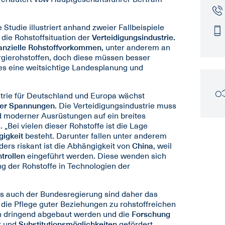
Studie illustriert anhand zweier Fallbeispiele
die Rohstoffsituation der
Verteidigungsindustrie.
anzielle Rohstoffvorkommen
, unter anderem an
rgierohstoffen, doch diese müssen besser
es eine weitsichtige Landesplanung und
trie für Deutschland und Europa wächst
her Spannungen
. Die Verteidigungsindustrie muss
nd moderner Ausrüstungen auf ein breites
„Bei vielen dieser Rohstoffe ist die Lage
igkeit
besteht. Darunter fallen unter anderem
ders riskant ist die Abhängigkeit von
China
, weil
trollen
eingeführt werden. Diese wenden sich
g der Rohstoffe in Technologien der
s auch der Bundesregierung sind daher das
die Pflege guter Beziehungen zu rohstoffreichen
dringend abgebaut werden und die
Forschung
z
und
Substitutionsmöglichkeiten
gefördert