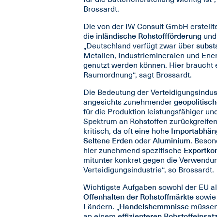
Brossardt.
Die von der IW Consult GmbH erstellte 
die
inländische Rohstoffförderung
und 
„Deutschland verfügt zwar über
subst
Metallen, Industriemineralen und Ene
genutzt werden können. Hier braucht 
Raumordnung“, sagt Brossardt.
Die Bedeutung der Verteidigungsindus
angesichts zunehmender
geopolitisc
für die Produktion leistungsfähiger u
Spektrum an Rohstoffen zurückgreifen. 
kritisch, da oft eine hohe
Importabhäng
Seltene Erden
oder
Aluminium
. Beson
hier zunehmend spezifische
Exportkon
mitunter konkret gegen die Verwendun
Verteidigungsindustrie“, so Brossardt.
Wichtigste Aufgaben sowohl der EU al
Offenhalten der Rohstoffmärkte
sowie 
Ländern. „
Handelshemmnisse
müssen 
an einem
effizienteren Rohstoffeinsat