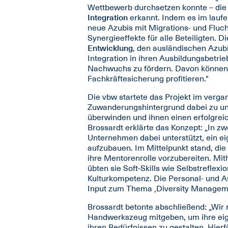
Wettbewerb durchsetzen konnte – die 
Integration
erkannt. Indem es im lauf
neue Azubis mit Migrations- und Fluc
Synergieeffekte für alle Beteiligten. 
Entwicklung
, den ausländischen Azub
Integration in ihren Ausbildungsbetri
Nachwuchs zu fördern. Davon können si
Fachkräftesicherung profitieren."
Die vbw startete das Projekt im verga
Zuwanderungshintergrund dabei zu un
überwinden und ihnen einen erfolgre
Brossardt erklärte das Konzept: „In 
Unternehmen dabei unterstützt, ein 
aufzubauen. Im Mittelpunkt stand, di
ihre Mentorenrolle vorzubereiten. Mith
übten sie Soft-Skills wie Selbstreflex
Kulturkompetenz. Die Personal- und A
Input zum Thema ‚Diversity Manageme
Brossardt betonte abschließend: „Wi
Handwerkszeug mitgeben, um ihre ei
ihren Bedürfnissen zu gestalten. Hierfü