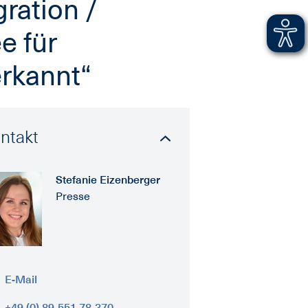
ration /
e für
erkannt“
ntakt
Stefanie Eizenberger
Presse
E-Mail
+49 (0) 89-551 78-370