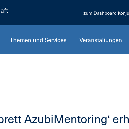
aft
zum Dashboard Konju
Themen und Services
Veranstaltungen
brett AzubiMentoring‘ erhä