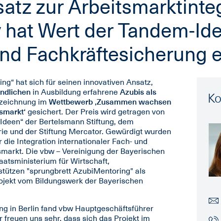
atz zur Arbeitsmarktinteg
y hat Wert der Tandem-Ide
und Fachkräftesicherung 
ng“ hat sich für seinen innovativen Ansatz,
ndlichen
in Ausbildung erfahrene
Azubis als
Ko
uszeichnung im
Wettbewerb ‚Zusammen wachsen
tsmarkt‘
gesichert. Der Preis wird getragen von
r Ideen“ der Bertelsmann Stiftung, dem
ie und der Stiftung Mercator. Gewürdigt wurden
die Integration internationaler Fach- und
smarkt. Die vbw – Vereinigung der Bayerischen
aatsministerium für Wirtschaft,
tützen "sprungbrett AzubiMentoring" als
ojekt vom Bildungswerk der Bayerischen
ung in Berlin fand vbw Hauptgeschäftsführer
 freuen uns sehr, dass sich das Projekt im