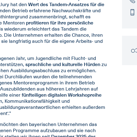
Jury hat den
Wert des Tandem-Ansatzes für die
enden Betrieb erfahrene Nachwuchskräfte und
hthintergrund zusammenbringt, schafft es
Die Mentoren
profitieren für ihre persönliche
is wiederum erleichtert das Tandem die
eb. Die Unternehmen erhalten die Chance, ihren
e langfristig auch für die eigene Arbeits- und
ngenen Jahr, um Jugendliche mit Flucht- und
terstützen,
sprachliche und kulturelle Hürden
zu
ichen Ausbildungsabschluss zu ermöglichen.
zwei Durchläufen wurden die teilnehmenden
eigenes Mentorenprogramm in ihrem Betrieb
e Auszubildenden aus höheren Lehrjahren auf
ilfe einer
fünfteiligen digitalen Workshopreihe
ion, Kommunikationsfähigkeit und
usbildungsverantwortlichen erhielten außerdem
nt‘."
r möchten den bayerischen Unternehmen das
genen Programme aufzubauen und sie nach
r stellen wir ihnen seit
Dezember 2025 das