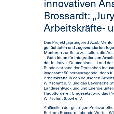
innovativen Ans
Brossardt: „Jur
Arbeitskräfte- 
Das Projekt „sprungbrett AzubiMentori
geflüchteten und zugewanderten Juge
Mentoren
zur Seite zu stellen, die A
– Gute Ideen für Integration am Arbei
der Initiative „Deutschland – Land de
Bundesverband der Deutschen Industr
insgesamt 50 herausragende Ideen für 
Arbeitskräfte in den deutschen Arbeit
Wirtschaft e. V. und das Bayerische St
Landesentwicklung und Energie unters
Hauptförderer. Umgesetzt wird das Pr
Wirtschaft (bbw) e. V.
Anlässlich der gestrigen Preisverleih
Bertram Brossardt lobende Worte: „Wir