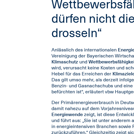
Wettbewerbsfäh
dürfen nicht di
drosseln“
Anlässlich des internationalen
Energi
Vereinigung der Bayerischen Wirtscha
Klimaschutz
und
Wettbewerbsfähigkei
wird, verursacht keine Kosten und scho
Hebel für das Erreichen der
Klimaziel
Das gilt umso mehr, als derzeit infolg
Benzin- und Gasnachschubs und eine
befürchten ist“, erläutert vbw Hauptg
Der Primärenergieverbrauch in Deutsc
damit nahezu auf dem Vorjahresniveau
Energiewende
zeigt, ist diese Entwick
und führt aus: „Sie ist unter anderem a
in energieintensiven Branchen sowie 
zurückzuführen.“ Gleichzeitig zeigt si