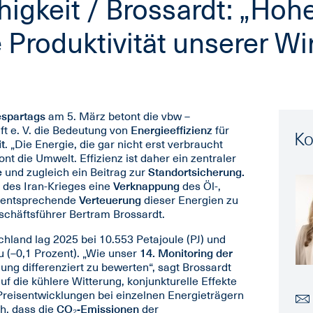
igkeit / Brossardt: „Hoh
e Produktivität unserer Wi
espartags
am 5. März betont die vbw –
ft e. V. die Bedeutung von
Energieeffizienz
für
Ko
t
. „Die Energie, die gar nicht erst verbraucht
nt die Umwelt. Effizienz ist daher ein zentraler
e
und zugleich ein Beitrag zur
Standortsicherung.
e des Iran-Krieges eine
Verknappung
des Öl-,
 entsprechende
Verteuerung
dieser Energien zu
eschäftsführer Bertram Brossardt.
hland lag 2025 bei 10.553 Petajoule (PJ) und
 (–0,1 Prozent). „Wie unser
14. Monitoring der
lung differenziert zu bewerten“, sagt Brossardt
uf die kühlere Witterung, konjunkturelle Effekte
Preisentwicklungen bei einzelnen Energieträgern
ch, dass die
CO₂-Emissionen
der