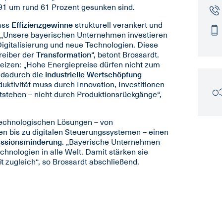
91 um rund 61 Prozent gesunken sind.
dass
Effizienzgewinne
strukturell verankert und
nd. „Unsere bayerischen Unternehmen investieren
Digitalisierung und neue Technologien. Diese
Treiber der
Transformation
“, betont Brossardt.
reizen: „Hohe Energiepreise dürfen nicht zum
d dadurch die
industrielle Wertschöpfung
uktivität muss durch Innovation, Investitionen
tehen – nicht durch Produktionsrückgänge“,
 technologischen Lösungen – von
en bis zu digitalen Steuerungssystemen – einen
ssionsminderung
. „Bayerische Unternehmen
chnologien in alle Welt. Damit stärken sie
t
zugleich“, so Brossardt abschließend.