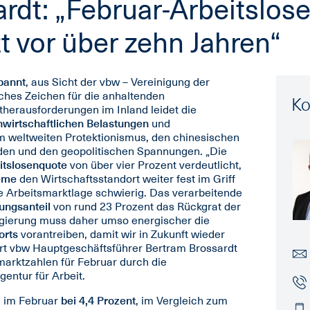
ardt: „Februar-Arbeitslos
t vor über zehn Jahren“
pannt
, aus Sicht der vbw – Vereinigung der
iches Zeichen für die anhaltenden
Ko
herausforderungen im Inland leidet die
wirtschaftlichen Belastungen
und
m weltweiten Protektionismus, den chinesischen
den und den geopolitischen Spannungen. „Die
itslosenquote
von über vier Prozent verdeutlicht,
leme
den Wirtschaftsstandort weiter fest im Griff
die Arbeitsmarktlage schwierig. Das verarbeitende
ungsanteil
von rund 23 Prozent das Rückgrat der
egierung muss daher umso energischer die
orts
vorantreiben, damit wir in Zukunft wieder
ärt vbw Hauptgeschäftsführer Bertram Brossardt
smarktzahlen für Februar durch die
entur für Arbeit.
 im Februar
bei 4,4 Prozent
, im Vergleich zum