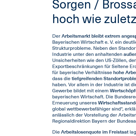
Sorgen / Bross
hoch wie zuletz
Der
Arbeitsmarkt bleibt extrem anges
Bayerischen Wirtschaft e. V. ein deutl
Strukturprobleme. Neben den Standort
Industrie unter den anhaltenden
außen
Unsicherheiten wie den US-Zöllen, de
Exportbeschränkungen für Seltene Er
für bayerische Verhältnisse
hohe Arbe
dass die
tiefgreifenden Standortprob
haben. Vor allem in der Industrie ist 
Gewerbe bildet mit einem
Wertschöpf
bayerischen Wirtschaft. Die Bundesr
Erneuerung unseres
Wirtschaftsstand
global wettbewerbsfähiger sind“, erkl
anlässlich der Vorstellung der Arbeit
Regionaldirektion Bayern der Bundesag
Die
Arbeitslosenquote im Freistaat
lag