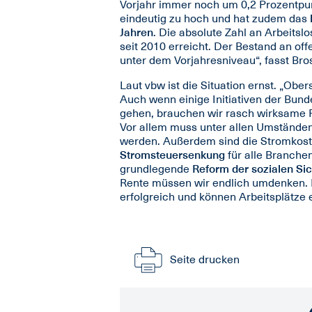
Vorjahr immer noch um 0,2 Prozentpu
eindeutig zu hoch und hat zudem das
Jahren
. Die absolute Zahl an Arbeits
seit 2010 erreicht. Der Bestand an off
unter dem Vorjahresniveau“, fasst Br
Laut vbw ist die Situation ernst. „Ober
Auch wenn einige Initiativen der Bunde
gehen, brauchen wir rasch wirksame F
Vor allem muss unter allen Umständen 
werden. Außerdem sind die Stromkoste
Stromsteuersenkung
für alle Branche
grundlegende
Reform der sozialen S
Rente müssen wir endlich umdenken. Nu
erfolgreich und können Arbeitsplätze 
Seite drucken