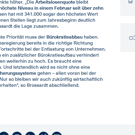
nkte höher. „Die
Arbeitslosenquote
bleibt
höchste Niveau in einem Februar seit über zehn
losen hat mit 341.000 sogar den höchsten Wert
enen Stellen liegt zum Jahresbeginn deutlich
ossardt die Lage zusammen.
ste Priorität muss der
Bürokratieabbau
haben.
sregierung bereits in die richtige Richtung
ortschritte bei der Entlastung von Unternehmen.
ein zusätzlicher Bürokratieaufbau verhindert
n weiterhin zu hoch. Es braucht eine
n. Und letztendlich wird es nicht ohne eine
icherungssysteme
gehen – allen voran bei der
r so bleiben wir auch zukünftig wirtschaftlich
erhalten“, so Brossardt abschließend.